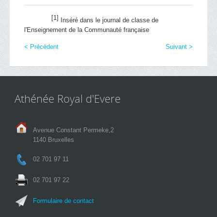
[1]
Inséré dans le journal de classe de
l'Enseignement de la Communauté française
< Précédent
Suivant >
Athénée Royal d'Evere
Avenue Constant Permeke,2
1140 Bruxelles
02 701 97 11
02 701 97 22
Formulaire de contact