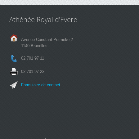
Athénée Royal d'Evere
Avenue Constant Permeke,2
1140 Bruxelles
02 701 97 11
02 701 97 22
Formulaire de contact