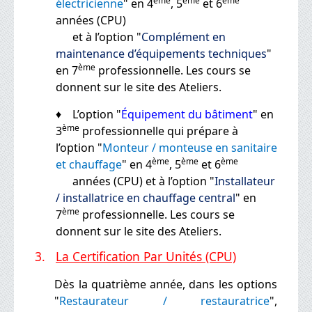
ème
ème
ème
électricienne
" en 4
, 5
et 6
années (CPU)
et à l’option "
Complément en
maintenance d’équipements techniques
"
ème
en 7
professionnelle. Les cours se
donnent sur le site des Ateliers.
♦ L’option "
Équipement du bâtiment
" en
ème
3
professionnelle qui prépare à
l’option "
Monteur / monteuse en sanitaire
ème
ème
ème
et chauffage
" en 4
, 5
et 6
années (CPU) et à l’option "
Installateur
/ installatrice en chauffage central
" en
ème
7
professionnelle. Les cours se
donnent sur le site des Ateliers.
3.
La Certification Par Unités (CPU)
Dès la quatrième année, dans les options
"
Restaurateur / restauratrice
",