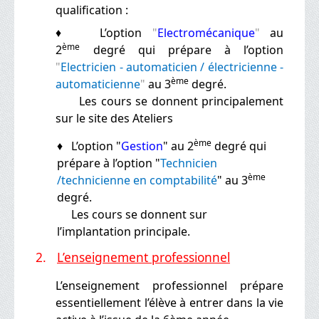
qualification :
♦
L’option
"
Electromécanique
"
au
ème
2
degré qui prépare à l’option
"
Electricien - automaticien / électricienne -
ème
automaticienne
"
au
3
degré.
Les cours se donnent principalement
sur le site des Ateliers
ème
♦ L’option "
Gestion
" au 2
degré qui
prépare à l’option "
Technicien
ème
/
technicienne en comptabilité
" au 3
degré.
Les cours se donnent sur
l’implantation principale.
2.
L’enseignement professionnel
L’enseignement professionnel prépare
essentiellement l’élève à entrer dans la vie