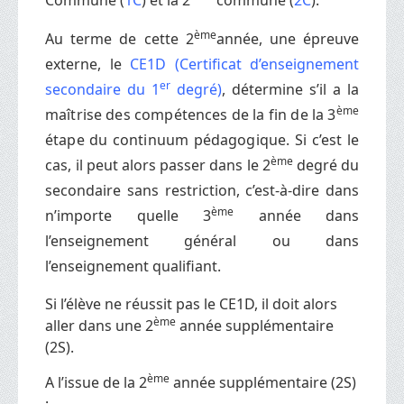
ème
Au terme de cette 2
année, une épreuve
externe, le
CE1D
(Certificat d’enseignement
er
secondaire du 1
degré)
, détermine s’il a
la
ème
maîtrise des compétences de la fin de la 3
étape du continuum pédagogique. Si c’est le
ème
cas,
il peut alors passer dans le 2
degré du
secondaire sans restriction, c’est-à-dire dans
ème
n’importe quelle 3
année dans
l’enseignement général ou dans
l’enseignement qualifiant.
Si l’élève ne réussit pas le CE1D, il doit alors
ème
aller dans une 2
année supplémentaire
(2S).
ème
A l’issue de la 2
année supplémentaire (2S)
: