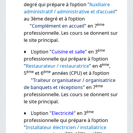
degré qui prépare à l’option "
Auxiliaire
administratif / administrative et d’accueil
"
au 3ème degré et à l’option
ème
"
Complément en accueil
" en 7
professionnelle. Les cours se donnent sur
le site principal.
ème
♦ L’option "
Cuisine et salle
" en 3
professionnelle qui prépare à l’option
ème
"
Restaurateur / restauratrice
" en 4
,
ème
ème
5
et 6
années (CPU) et à l’option
"
Traiteur organisateur / organisatrice
ème
de banquets et réceptions
" en 7
professionnelle. Les cours se donnent sur
le site principal.
ème
♦ L’option "
Electricité
" en 3
professionnelle qui prépare à l’option
"
Installateur électricien / installatrice