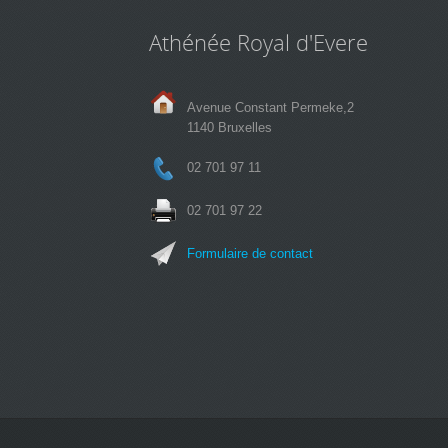
Athénée Royal d'Evere
Avenue Constant Permeke,2
1140 Bruxelles
02 701 97 11
02 701 97 22
Formulaire de contact