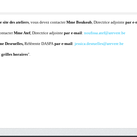
e site des ateliers
, vous devez contacter
Mme Boukoub
, Directrice adjointe
par e-
contacter
Mme Atef
, Directrice adjointe
par e-mail
:
noufissa.atef@arevere.be
e Desruelles,
Référente DASPA
par e-mail
:
jessica.desruelles@arevere.be
 grilles horaires
".